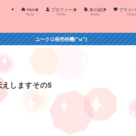
Home
プロフィール
本の紹介
プライバ
Home
Profile
Books
Privac
ユークロ発売待機(*'ω'*)
お伝えしますその5