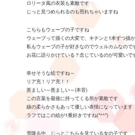
ロリータ風の衣装も素敵です
じっと見つめられるのも照れちゃいますね
こちらもウェーブの子ですね
ウェーブって描くの大変で、キチンと1本ずつ描
私もウェーブの子が好きなのでウェルカムなのです
お花に語りかけている？念じているのが可愛いで
幸せそうな絵ですね～
リア充！リア充！！
羨ましい～羨ましい～(本音)
この言葉を最後に持ってくる所が素敵です
線の柔らかさもあって優しい表情になっています
ラフではこの絵が1番好きですね(*^^*)
雪降る中、じっとこちらを見ている女の子です