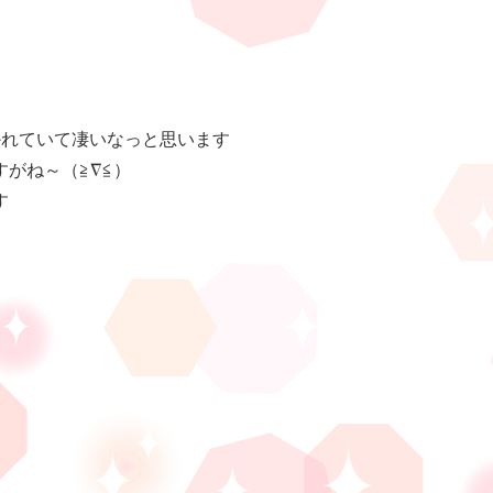
かれていて凄いなっと思います
がね～（≧∇≦）
す