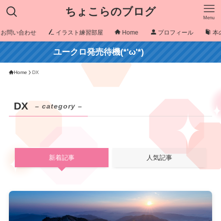
ちょこらのブログ
Menu
お問い合わせ
イラスト練習部屋
Home
プロフィール
本
ユークロ発売待機(*'ω'*)
Home
DX
DX
– category –
新着記事
人気記事