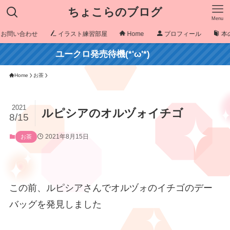
ちょこらのブログ
Menu
お問い合わせ
イラスト練習部屋
Home
プロフィール
本
ユークロ発売待機(*'ω'*)
Home
お茶
2021
ルピシアのオルヅォイチゴ
8/15
2021年8月15日
お茶
この前、ルピシアさんでオルヅォのイチゴのデー
バッグを発見しました