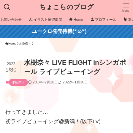
ちょこらのブログ
Menu
お問い合わせ
イラスト練習部屋
Home
プロフィール
本
ユークロ発売待機(*'ω'*)
Home
水樹奈々
水樹奈々 LIVE FLIGHT inシンガポ
2022
1/30
ール ライブビューイング
2014年9月28日
2022年1月30日
水樹奈々
行ってきました…
初ライブビューイング@新潟！(以下LV)