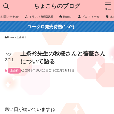
ちょこらのブログ
Menu
お問い合わせ
イラスト練習部屋
Home
プロフィール
本
ユークロ発売待機(*'ω'*)
Home
上条衿
上条衿先生の秋桜さんと薔薇さん
2021
2/11
について語る
2018年10月16日
2021年2月11日
上条衿
寒い日が続いていますね