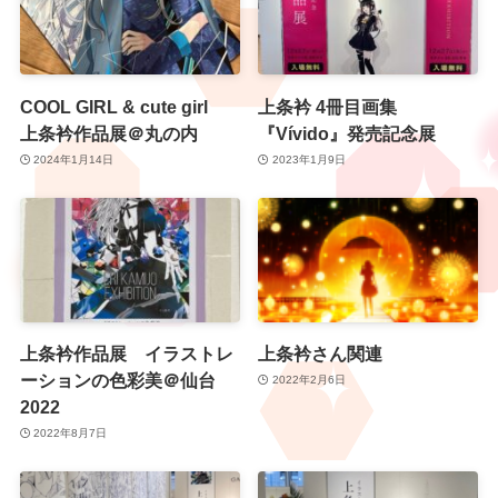
COOL GIRL & cute girl
上条衿 4冊目画集
上条衿作品展＠丸の内
『Vívido』発売記念展
2024年1月14日
2023年1月9日
上条衿作品展 イラストレ
上条衿さん関連
ーションの色彩美＠仙台
2022年2月6日
2022
2022年8月7日