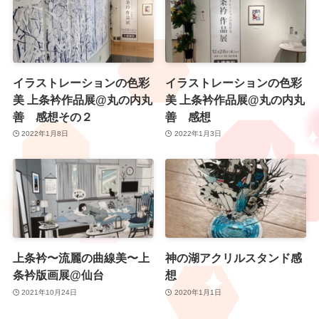
イラストレーションの色彩
イラストレーションの色彩
美 上条衿作品展@丸の内丸
美 上条衿作品展@丸の内丸
善 感想その２
善 感想
2022年1月8日
2022年1月3日
上条衿〜流麗の曲線美〜上
神の湖アクリルスタンド感
条衿版画展@仙台
想
2021年10月24日
2020年1月1日