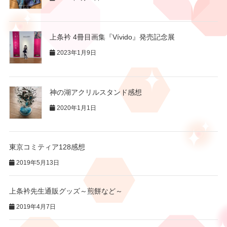
上条衿 4冊目画集『Vívido』発売記念展
2023年1月9日
神の湖アクリルスタンド感想
2020年1月1日
東京コミティア128感想
2019年5月13日
上条衿先生通販グッズ～煎餅など～
2019年4月7日