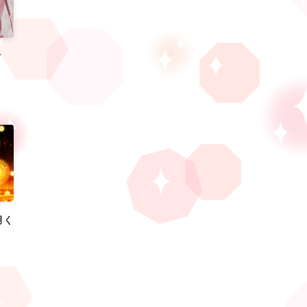
ミク
月く