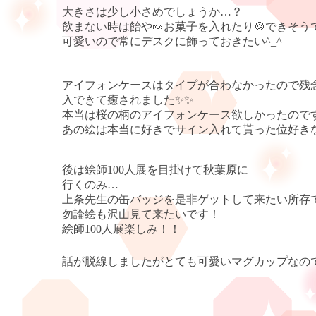
大きさは少し小さめでしょうか
…
？
飲まない時は飴や
🍬
お菓子を入れたり
🍪
できそう
可愛いので常にデスクに飾っておきたい
^_^
アイフォンケースはタイプが合わなかったので残
入できて癒されました
✨✨
本当は桜の柄のアイフォンケース欲しかったので
あの絵は本当に好きでサイン入れて貰った位好き
後は絵師
100
人展を目掛けて秋葉原に
行くのみ
…
上条先生の缶バッジを是非ゲットして来たい所存
勿論絵も沢山見て来たいです！
絵師
100
人展楽しみ！！
話が脱線しましたがとても可愛いマグカップなの