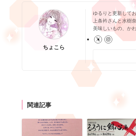
ゆるりと更新して
上条衿さんと水樹
美味しいもの、か
ちょこら
関連記事