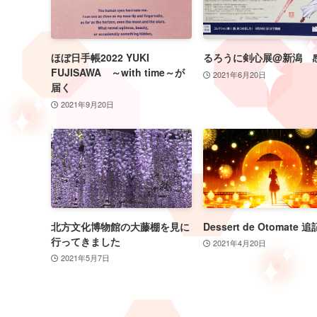
ほぼ日手帳2022 YUKI
るろうに剣心展@新潟 
FUJISAWA ～with time～が
2021年6月20日
届く
2021年9月20日
北方文化博物館の大藤棚を見に
Dessert de Otomate 追
行ってきました
2021年4月20日
2021年5月7日