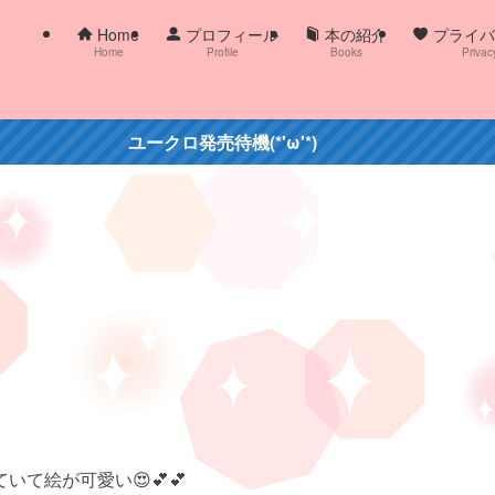
Home
プロフィール
本の紹介
プライバ
Home
Profile
Books
Privac
ユークロ発売待機(*'ω'*)
ていて絵が可愛い
😍💕💕