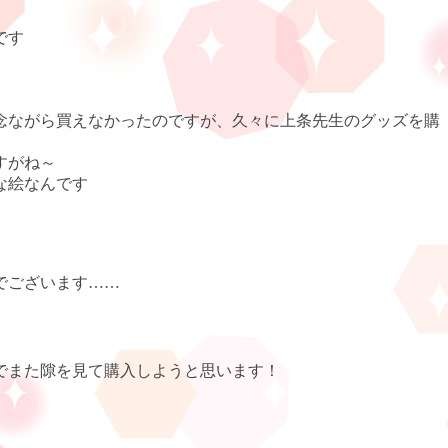
です
念ながら買えなかったのですが、久々に上条先生のグッズを購
すがね～
な絵なんです
でございます
……
でまた隙を見て購入しようと思います！