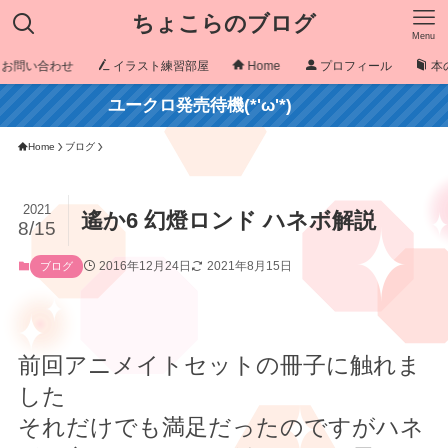
ちょこらのブログ
Menu
お問い合わせ
イラスト練習部屋
Home
プロフィール
本
ユークロ発売待機(*'ω'*)
Home
ブログ
2021
遙か6 幻燈ロンド ハネボ解説
8/15
2016年12月24日
2021年8月15日
ブログ
前回アニメイトセットの冊子に触れま
した
それだけでも満足だったのですがハネ