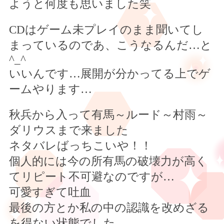
ようと何度も思いました笑
CD
はゲーム未プレイのまま聞いてし
まっているのであ、こうなるんだ
…
と
^_^
いいんです
…
展開が分かってる上でゲ
ームやります
…
秋兵から入って有馬～ルード～村雨～
ダリウスまで来ました
ネタバレばっちこいや！！
個人的には今の所有馬の破壊力が高く
てリピート不可避なのですが
…
可愛すぎて吐血
最後の方とか私の中の認識を改めざる
を得ない状態でした