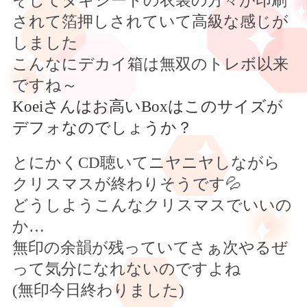
そしてタキシードの衣装の方々が印刷
されて箔押しされていて高級な感じが
しました
こんなにデカイ箱は無双のトレボ以来
ですね～
Koei
さんはお高い
Box
はこのサイズが
デフォなのでしょうか？
とにかく
CD
聴いてニヤニヤしながら
クリスマスが終わりそうです
💦
どうしようこんなクリスマスでいいの
か
…
無印の余韻が残っていてさぁ次やるぜ
って気分になれないのですよね
(無印今日終わりました)