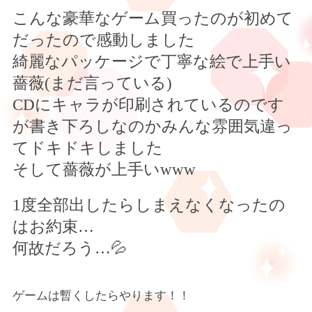
こんな豪華なゲーム買ったのが初めて
だったので感動しました
綺麗なパッケージで丁寧な絵で上手い
薔薇(まだ言っている)
CD
にキャラが印刷されているのです
が書き下ろしなのかみんな雰囲気違っ
てドキドキしました
そして薔薇が上手い
www
1
度全部出したらしまえなくなったの
はお約束
…
何故だろう
…
💦
ゲームは暫くしたらやります！！