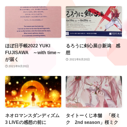
ほぼ日手帳2022 YUKI
るろうに剣心展@新潟 感
FUJISAWA ～with time～
想
が届く
2021年6月20日
2021年9月20日
ネオロマンスダンディズム
タイトーくじ本舗 「桜ミ
3 LIVEの感想の前に
ク 2nd season」桜ミク