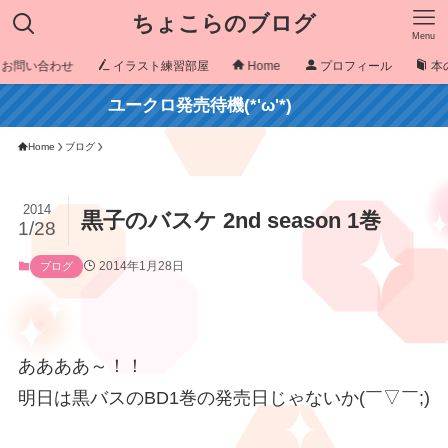
ちょこらのブログ
Menu
お問い合わせ
イラスト練習部屋
Home
プロフィール
本
ユークロ発売待機(*'ω'*)
Home
ブログ
2014
黒子のバスケ 2nd season 1巻
1/28
2014年1月28日
ブログ
ああああ～！！
明日は黒バスのBD1巻の発売日じゃないか(￣▽￣;)