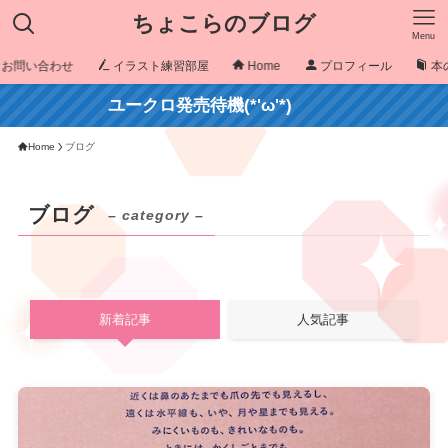
ちょこらのブログ
Menu
お問い合わせ
イラスト練習部屋
Home
プロフィール
本
ユークロ発売待機(*'ω'*)
Home
ブログ
ブログ
– category –
新着記事
人気記事