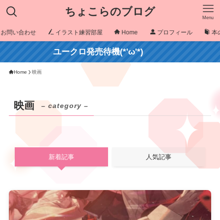
ちょこらのブログ
Menu
お問い合わせ
イラスト練習部屋
Home
プロフィール
本
ユークロ発売待機(*'ω'*)
Home
映画
映画
– category –
新着記事
人気記事