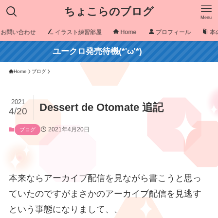
ちょこらのブログ
Menu
お問い合わせ
イラスト練習部屋
Home
プロフィール
本
ユークロ発売待機(*'ω'*)
Home
ブログ
2021
Dessert de Otomate 追記
4/20
2021年4月20日
ブログ
本来ならアーカイブ配信を見ながら書こうと思っ
ていたのですがまさかのアーカイブ配信を見逃す
という事態になりまして、、