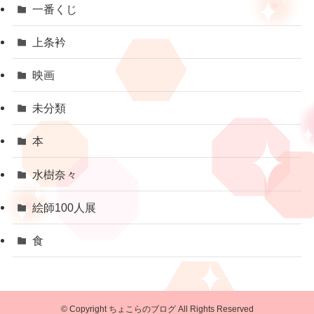
一番くじ
上条衿
映画
未分類
本
水樹奈々
絵師100人展
食
©
Copyright ちょこらのブログ All Rights Reserved