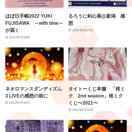
ほぼ日手帳2022 YUKI
るろうに剣心展@新潟 感
FUJISAWA ～with time～
想
が届く
2021年6月20日
2021年9月20日
ネオロマンスダンディズム
タイトーくじ本舗 「桜ミ
3 LIVEの感想の前に
ク 2nd season」桜ミク
くじ〜2021〜
2021年5月30日
2021年5月18日