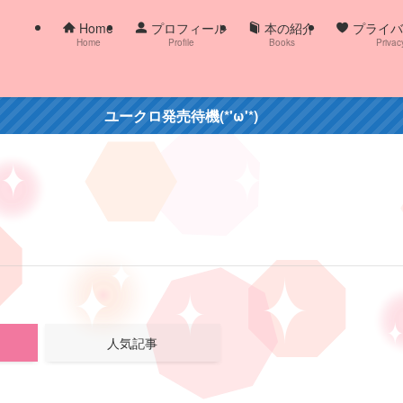
Home
プロフィール
本の紹介
プライバ
Home
Profile
Books
Privac
ユークロ発売待機(*'ω'*)
人気記事