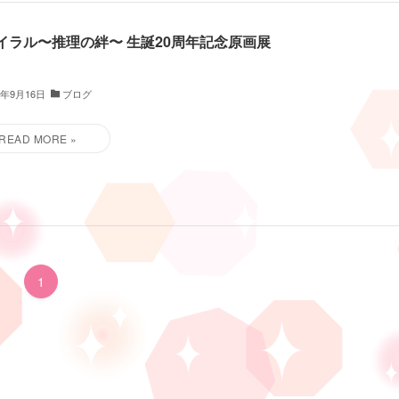
イラル〜推理の絆〜 生誕20周年記念原画展
9年9月16日
ブログ
1