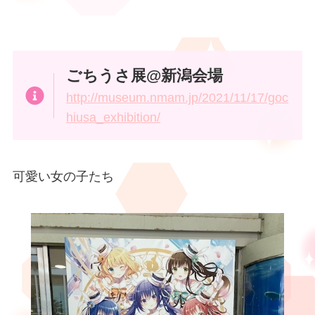
ごちうさ展@新潟会場
http://museum.nmam.jp/2021/11/17/goc
hiusa_exhibition/
可愛い女の子たち