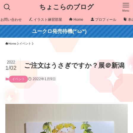
ちょこらのブログ
Menu
お問い合わせ
イラスト練習部屋
Home
プロフィール
本
ユークロ発売待機(*'ω'*)
Home
イベント
2022
ご注文はうさぎですか？展＠新潟
1/02
2022年1月9日
イベント