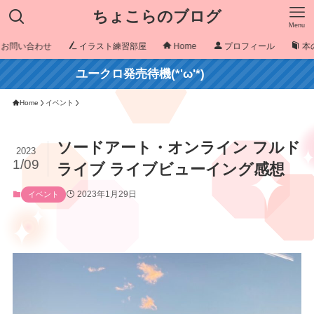
ちょこらのブログ
Menu
お問い合わせ
イラスト練習部屋
Home
プロフィール
本
ユークロ発売待機(*'ω'*)
Home
イベント
ソードアート・オンライン フルド
2023
1/09
ライブ ライブビューイング感想
2023年1月29日
イベント