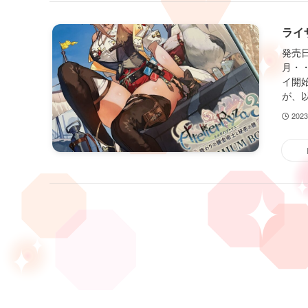
ライ
発売
月・
イ開
が、以
202