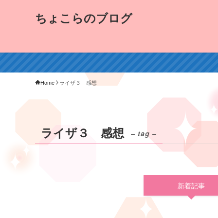
ちょこらのブログ
Home
ライザ３ 感想
ライザ３ 感想
– tag –
新着記事