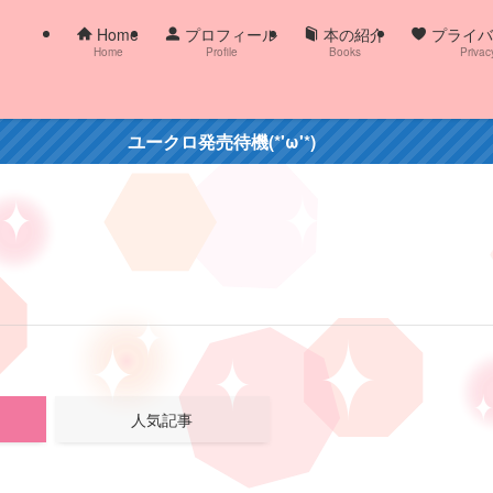
Home
プロフィール
本の紹介
プライバ
Home
Profile
Books
Privac
ユークロ発売待機(*'ω'*)
人気記事